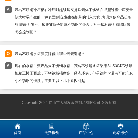
A
茂名不锈钢冲压板在冲压时起皱其实是铁素体不锈钢在成型过程中应变量
较大时易产生的一种表面缺陷,发生在板带的轧制方向,表现为狭窄凸起条
纹,即表面皱折。这些皱折会影响不锈钢的外观，对于这种表面缺陷问题
怎么控制呢？
Q
茂名不锈钢水箱强度降低由哪些因素引起？
A
现在的水箱主流产品为不锈钢水箱，茂名不锈钢水箱采用SUS304不锈钢
板精工模压而成，不锈钢板强度高，经济环保，但是镍的含量有可能会减
小不锈钢的强度，主要由以下几个原因引起
Copyright 2021 佛山市大群发金属制品有限公司 版权所有
首页
免费报价
产品中心
电话报价