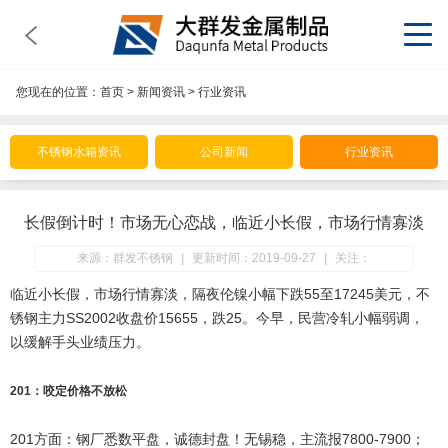
您现在的位置：
首页
>
新闻资讯
>
行业资讯
不锈钢水箱资讯
公司新闻
行业资讯
长假倒计时！市场无心恋战，临近小长假，市场行情寡淡
来源：群发不锈钢
|
更新时间：2019-09-27
|
关注：
临近小长假，市场行情寡淡，隔夜伦镍小幅下跌55至17245美元，不
锈钢主力SS2002收盘价15655，跌25。今早，民营冷轧小幅弱调，
以缓解手头业绩压力。
201：咬定价格不放松
201方面：钢厂悉数平盘，诚德封盘！无锡稳，主流报7800-7900；